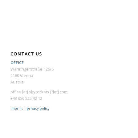
CONTACT US
OFFICE
Währingerstraße 126/6
1180 Vienna
Austria
office [at] skyrocketx [dot] com
+43 650 525 42 12
imprint
|
privacy policy