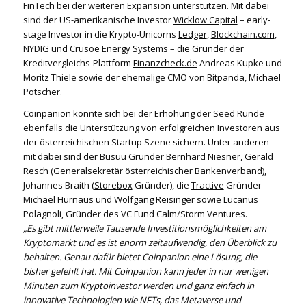
FinTech bei der weiteren Expansion unterstützen. Mit dabei
sind der US-amerikanische Investor
Wicklow Capital
– early-
stage Investor in die Krypto-Unicorns
Ledger
,
Blockchain.com
,
NYDIG
und
Crusoe Energy Systems
– die Gründer der
Kreditvergleichs-Plattform
Finanzcheck.de
Andreas Kupke und
Moritz Thiele sowie der ehemalige CMO von Bitpanda, Michael
Pötscher.
Coinpanion konnte sich bei der Erhöhung der Seed Runde
ebenfalls die Unterstützung von erfolgreichen Investoren aus
der österreichischen Startup Szene sichern. Unter anderen
mit dabei sind der
Busuu
Gründer Bernhard Niesner, Gerald
Resch (Generalsekretär österreichischer Bankenverband),
Johannes Braith (
Storebox
Gründer), die
Tractive
Gründer
Michael Hurnaus und Wolfgang Reisinger sowie Lucanus
Polagnoli, Gründer des VC Fund Calm/Storm Ventures.
„
Es gibt mittlerweile Tausende Investitionsmöglichkeiten am
Kryptomarkt und es ist enorm zeitaufwendig, den Überblick zu
behalten. Genau dafür bietet Coinpanion eine Lösung, die
bisher gefehlt hat. Mit Coinpanion kann jeder in nur wenigen
Minuten zum Kryptoinvestor werden und ganz einfach in
innovative Technologien wie NFTs, das Metaverse und