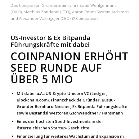
Das Coinpanion Gründerteam (vlnr): Saad Wohlgennant
(CMO), Matthias Zandanel (CTO), Aaron Penn (System Architect)
und Alexander Valtingojer (CEO) © Coinpanion
US-Investor & Ex Bitpanda
Führungskräfte mit dabei
COINPANION ERHÖHT
SEED RUNDE AUF
ÜBER 5 MIO
Mit dabei u.A.: US-Krypto-Unicorn VC (Ledger,
Blockchain.com), Finanzcheck.de Gründer, Busuu-
Gründer Bernhard Niesner, Ex Bitpanda Führungskräfte
sowie Bestandsinvestoren Gschwandtner / Hansmann
Eines der höchsten Seed-Investments in der
österreichischen Startup-Geschichte
Finanzierung für weiteres Wachstum und Expansion in