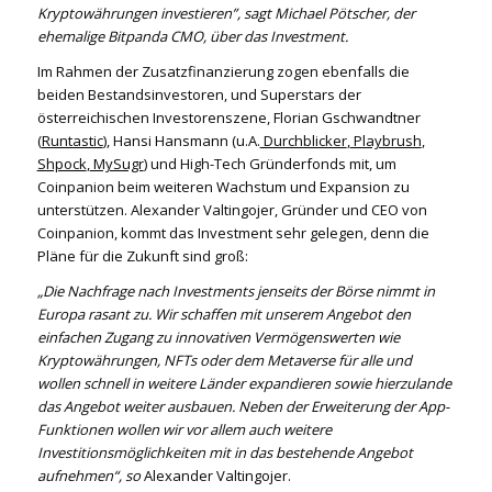
Kryptowährungen investieren”, sagt Michael Pötscher, der
ehemalige Bitpanda CMO, über das Investment.
Im Rahmen der Zusatzfinanzierung zogen ebenfalls die
beiden Bestandsinvestoren, und Superstars der
österreichischen Investorenszene, Florian Gschwandtner
(
Runtastic
), Hansi Hansmann (u.A.
Durchblicker
,
Playbrush
,
Shpock
,
MySugr
) und High-Tech Gründerfonds mit, um
Coinpanion beim weiteren Wachstum und Expansion zu
unterstützen. Alexander Valtingojer, Gründer und CEO von
Coinpanion, kommt das Investment sehr gelegen, denn die
Pläne für die Zukunft sind groß:
„Die Nachfrage nach Investments jenseits der Börse
nimmt in
Europa rasant zu. Wir schaffen mit unserem Angebot den
einfachen Zugang zu innovativen Vermögenswerten wie
Kryptowährungen, NFTs oder dem Metaverse für alle und
wollen schnell in weitere Länder expandieren sowie hierzulande
das Angebot weiter ausbauen. Neben der Erweiterung der App-
Funktionen wollen wir vor allem auch weitere
Investitionsmöglichkeiten mit in das bestehende Angebot
aufnehmen“, so
Alexander Valtingojer.