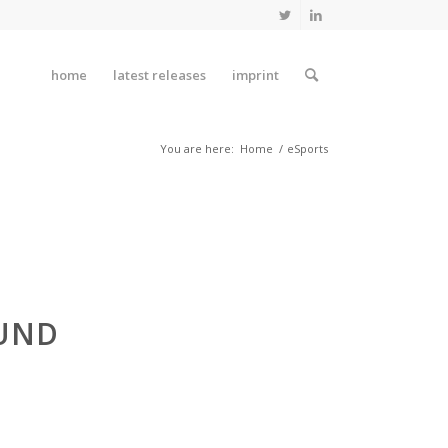
home
latest releases
imprint
You are here:
Home
/
eSports
 UND