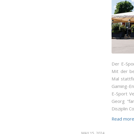
Der E-Spor
Mit der b
Mal stattf
Gaming-Ent
E-Sport Ve
Georg “fa
Disziplin C
Read mor
MAY 15, 2024