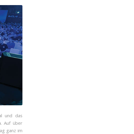
al und das
a. Auf über
tag ganz im