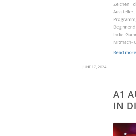
Zeichen d
Ausstelle
Programm,
Beginnend 
Indie-Game
Mitmach- u
Read mor
JUNE 17, 2024
A1 A
IN D