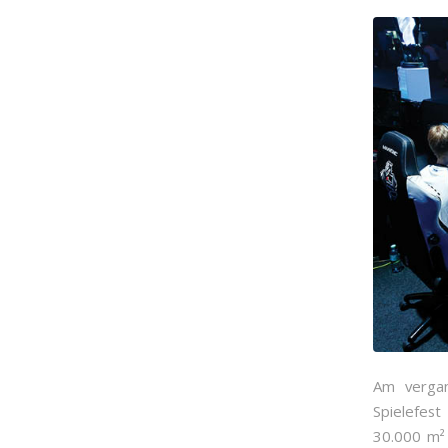
Am vergan
Spielefest
30.000 m² 