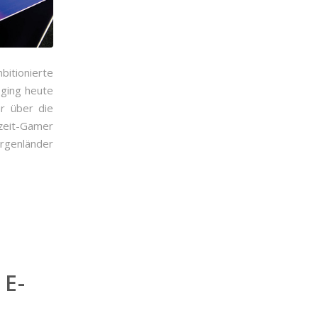
bitionierte
 ging heute
är über die
izeit-Gamer
urgenländer
E-