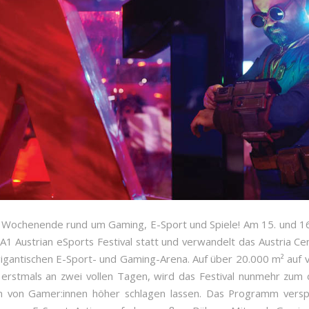
 Wochenende rund um Gaming, E-Sport und Spiele! Am 15. und 16
 A1 Austrian eSports Festival statt und verwandelt das Austria Ce
gigantischen E-Sport- und Gaming-Arena. Auf über 20.000 m² auf 
erstmals an zwei vollen Tagen, wird das Festival nunmehr zum 
n von Gamer:innen höher schlagen lassen. Das Programm verspr