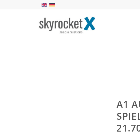
A1 A
SPIE
21.7