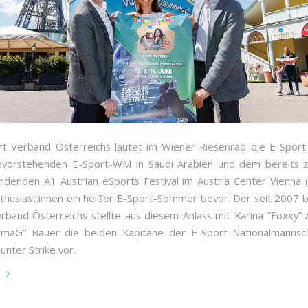
t Verband Österreichs läutet im Wiener Riesenrad die E-Sport-
evorstehenden E-Sport-WM in Saudi Arabien und dem bereits z
indenden A1 Austrian eSports Festival im Austria Center Vienna 
husiast:innen ein heißer E-Sport-Sommer bevor. Der seit 2007
rband Österreichs stellte aus diesem Anlass mit Karina “Foxxy”
rmaG” Bauer die beiden Kapitäne der E-Sport Nationalmannsch
ounter Strike vor.
e